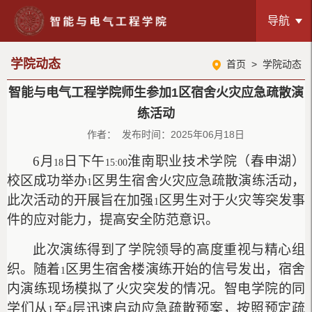
导航
学院动态
首页
>
学院动态
智能与电气工程学院师生参加1区宿舍火灾应急疏散演
练活动
作者： 发布时间：2025年06月18日
6
月
日下午
淮南职业技术学院（春申湖）
18
15:00
校区成功举办
区男生宿舍火灾应急疏散演练活动，
1
此次活动的开展旨在加强
区男生对于火灾等突发事
1
件的应对能力，提高安全防范意识。
此次演练得到了学院领导的高度重视与精心组
织。随着
区男生宿舍楼演练开始的信号发出，宿舍
1
内演练现场模拟了火灾突发的情况。智电学院的同
学们从
至
层迅速启动应急疏散预案，按照预定疏
1
4